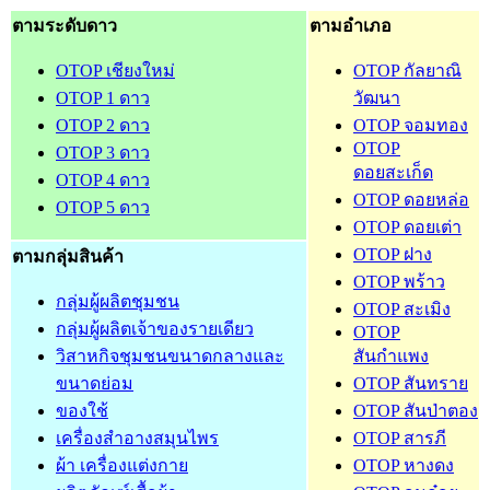
ตามระดับดาว
ตามอำเภอ
OTOP เชียงใหม่
OTOP กัลยาณิ
OTOP 1 ดาว
วัฒนา
OTOP 2 ดาว
OTOP จอมทอง
OTOP
OTOP 3 ดาว
ดอยสะเก็ด
OTOP 4 ดาว
OTOP ดอยหล่อ
OTOP 5 ดาว
OTOP ดอยเต่า
OTOP ฝาง
ตามกลุ่มสินค้า
OTOP พร้าว
กลุ่มผู้ผลิตชุมชน
OTOP สะเมิง
กลุ่มผู้ผลิตเจ้าของรายเดียว
OTOP
วิสาหกิจชุมชนขนาดกลางและ
สันกำแพง
ขนาดย่อม
OTOP สันทราย
ของใช้
OTOP สันป่าตอง
เครื่องสำอางสมุนไพร
OTOP สารภี
ผ้า เครื่องแต่งกาย
OTOP หางดง