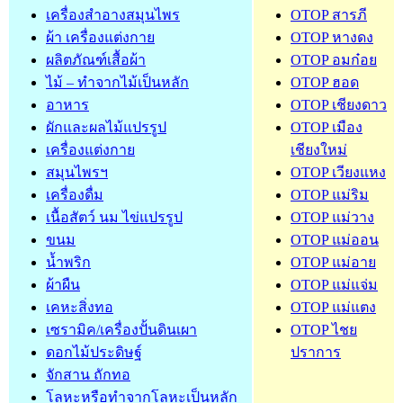
เครื่องสำอางสมุนไพร
OTOP สารภี
ผ้า เครื่องแต่งกาย
OTOP หางดง
ผลิตภัณฑ์เสื้อผ้า
OTOP อมก๋อย
ไม้ – ทำจากไม้เป็นหลัก
OTOP ฮอด
อาหาร
OTOP เชียงดาว
ผักและผลไม้แปรรูป
OTOP เมือง
เครื่องแต่งกาย
เชียงใหม่
สมุนไพรฯ
OTOP เวียงแหง
เครื่องดื่ม
OTOP แม่ริม
เนื้อสัตว์ นม ไข่แปรรูป
OTOP แม่วาง
ขนม
OTOP แม่ออน
น้ำพริก
OTOP แม่อาย
ผ้าผืน
OTOP แม่แจ่ม
เคหะสิ่งทอ
OTOP แม่แตง
เซรามิค/เครื่องปั้นดินเผา
OTOP ไชย
ดอกไม้ประดิษฐ์
ปราการ
จักสาน ถักทอ
โลหะหรือทำจากโลหะเป็นหลัก