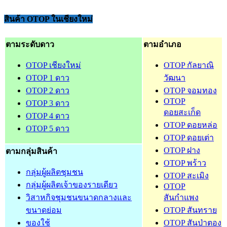
สินค้า OTOP ในเชียงใหม่
ตามระดับดาว
ตามอำเภอ
OTOP เชียงใหม่
OTOP กัลยาณิ
OTOP 1 ดาว
วัฒนา
OTOP 2 ดาว
OTOP จอมทอง
OTOP
OTOP 3 ดาว
ดอยสะเก็ด
OTOP 4 ดาว
OTOP ดอยหล่อ
OTOP 5 ดาว
OTOP ดอยเต่า
OTOP ฝาง
ตามกลุ่มสินค้า
OTOP พร้าว
กลุ่มผู้ผลิตชุมชน
OTOP สะเมิง
กลุ่มผู้ผลิตเจ้าของรายเดียว
OTOP
วิสาหกิจชุมชนขนาดกลางและ
สันกำแพง
ขนาดย่อม
OTOP สันทราย
ของใช้
OTOP สันป่าตอง