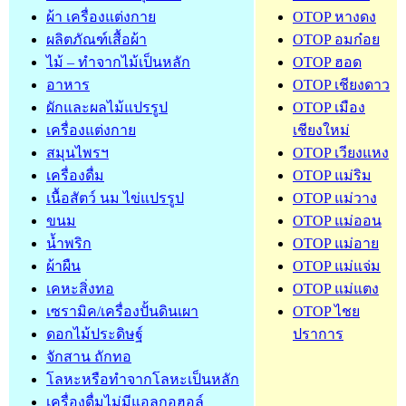
ผ้า เครื่องแต่งกาย
OTOP หางดง
ผลิตภัณฑ์เสื้อผ้า
OTOP อมก๋อย
ไม้ – ทำจากไม้เป็นหลัก
OTOP ฮอด
อาหาร
OTOP เชียงดาว
ผักและผลไม้แปรรูป
OTOP เมือง
เครื่องแต่งกาย
เชียงใหม่
สมุนไพรฯ
OTOP เวียงแหง
เครื่องดื่ม
OTOP แม่ริม
เนื้อสัตว์ นม ไข่แปรรูป
OTOP แม่วาง
ขนม
OTOP แม่ออน
น้ำพริก
OTOP แม่อาย
ผ้าผืน
OTOP แม่แจ่ม
เคหะสิ่งทอ
OTOP แม่แตง
เซรามิค/เครื่องปั้นดินเผา
OTOP ไชย
ดอกไม้ประดิษฐ์
ปราการ
จักสาน ถักทอ
โลหะหรือทำจากโลหะเป็นหลัก
เครื่องดื่มไม่มีแอลกอฮอล์