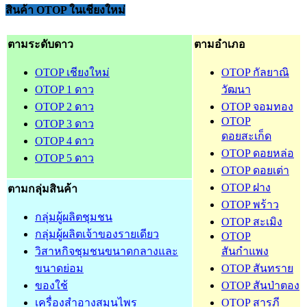
สินค้า OTOP ในเชียงใหม่
ตามระดับดาว
ตามอำเภอ
OTOP เชียงใหม่
OTOP กัลยาณิ
OTOP 1 ดาว
วัฒนา
OTOP 2 ดาว
OTOP จอมทอง
OTOP
OTOP 3 ดาว
ดอยสะเก็ด
OTOP 4 ดาว
OTOP ดอยหล่อ
OTOP 5 ดาว
OTOP ดอยเต่า
OTOP ฝาง
ตามกลุ่มสินค้า
OTOP พร้าว
กลุ่มผู้ผลิตชุมชน
OTOP สะเมิง
กลุ่มผู้ผลิตเจ้าของรายเดียว
OTOP
วิสาหกิจชุมชนขนาดกลางและ
สันกำแพง
ขนาดย่อม
OTOP สันทราย
ของใช้
OTOP สันป่าตอง
เครื่องสำอางสมุนไพร
OTOP สารภี