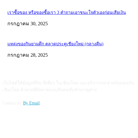
เราซื้อของ หรือของซื้อเรา 3 คำถามเอาชนะใจตัวเองก่อนเสียเงิน
กรกฎาคม 30, 2025
แหล่งของกินยามดึก ตลาดประตูเชียงใหม่ (กลางคืน)
กรกฎาคม 28, 2025
ABOUT US
เว็บไซต์ให้ข้อมูลที่กิน ที่เที่ยว ในเชียงใหม่ และบริการรถเช่าพร้อมคนขับ
เชียงใหม่ ด้วยรถที่มีหลายแบบกับคนขับชำนาญทาง
Contact us:
By Email
FOLLOW US