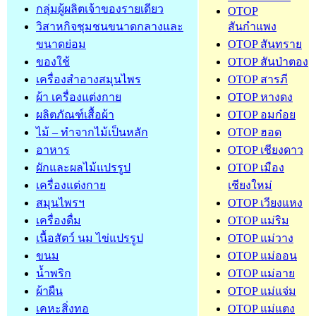
กลุ่มผู้ผลิตเจ้าของรายเดียว
OTOP
วิสาหกิจชุมชนขนาดกลางและ
สันกำแพง
ขนาดย่อม
OTOP สันทราย
ของใช้
OTOP สันป่าตอง
เครื่องสำอางสมุนไพร
OTOP สารภี
ผ้า เครื่องแต่งกาย
OTOP หางดง
ผลิตภัณฑ์เสื้อผ้า
OTOP อมก๋อย
ไม้ – ทำจากไม้เป็นหลัก
OTOP ฮอด
อาหาร
OTOP เชียงดาว
ผักและผลไม้แปรรูป
OTOP เมือง
เครื่องแต่งกาย
เชียงใหม่
สมุนไพรฯ
OTOP เวียงแหง
เครื่องดื่ม
OTOP แม่ริม
เนื้อสัตว์ นม ไข่แปรรูป
OTOP แม่วาง
ขนม
OTOP แม่ออน
น้ำพริก
OTOP แม่อาย
ผ้าผืน
OTOP แม่แจ่ม
เคหะสิ่งทอ
OTOP แม่แตง