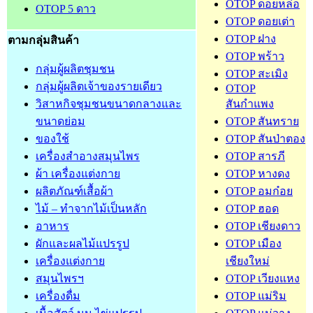
OTOP ดอยหล่อ
OTOP 5 ดาว
OTOP ดอยเต่า
OTOP ฝาง
ตามกลุ่มสินค้า
OTOP พร้าว
กลุ่มผู้ผลิตชุมชน
OTOP สะเมิง
กลุ่มผู้ผลิตเจ้าของรายเดียว
OTOP
วิสาหกิจชุมชนขนาดกลางและ
สันกำแพง
ขนาดย่อม
OTOP สันทราย
ของใช้
OTOP สันป่าตอง
เครื่องสำอางสมุนไพร
OTOP สารภี
ผ้า เครื่องแต่งกาย
OTOP หางดง
ผลิตภัณฑ์เสื้อผ้า
OTOP อมก๋อย
ไม้ – ทำจากไม้เป็นหลัก
OTOP ฮอด
อาหาร
OTOP เชียงดาว
ผักและผลไม้แปรรูป
OTOP เมือง
เครื่องแต่งกาย
เชียงใหม่
สมุนไพรฯ
OTOP เวียงแหง
เครื่องดื่ม
OTOP แม่ริม