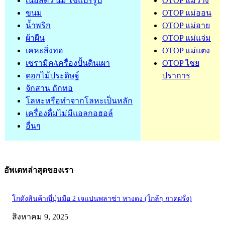
เนื้อสัตว์ นม ไข่แปรรูป
OTOP แม่วาง
ขนม
OTOP แม่ออน
น้ำพริก
OTOP แม่อาย
ผ้าผืน
OTOP แม่แจ่ม
เคหะสิ่งทอ
OTOP แม่แตง
เซรามิค/เครื่องปั้นดินเผา
OTOP ไชย
ดอกไม้ประดิษฐ์
ปราการ
จักสาน ถักทอ
โลหะหรือทำจากโลหะเป็นหลัก
เครื่องดื่มไม่มีแอลกอฮอล์
อื่นๆ
อัพเดทล่าสุดของเรา
โกดังสินค้าญี่ปุ่นมือ 2 เจแปนพลาซ่า หางดง (ใกล้ๆ กาดฝรั่ง)
สิงหาคม 9, 2025