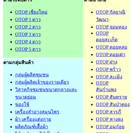
OTOP เชียงใหม่
OTOP กัลยาณิ
OTOP 1 ดาว
วัฒนา
OTOP 2 ดาว
OTOP จอมทอง
OTOP
OTOP 3 ดาว
ดอยสะเก็ด
OTOP 4 ดาว
OTOP ดอยหล่อ
OTOP 5 ดาว
OTOP ดอยเต่า
OTOP ฝาง
ตามกลุ่มสินค้า
OTOP พร้าว
กลุ่มผู้ผลิตชุมชน
OTOP สะเมิง
กลุ่มผู้ผลิตเจ้าของรายเดียว
OTOP
วิสาหกิจชุมชนขนาดกลางและ
สันกำแพง
ขนาดย่อม
OTOP สันทราย
ของใช้
OTOP สันป่าตอง
เครื่องสำอางสมุนไพร
OTOP สารภี
ผ้า เครื่องแต่งกาย
OTOP หางดง
ผลิตภัณฑ์เสื้อผ้า
OTOP อมก๋อย