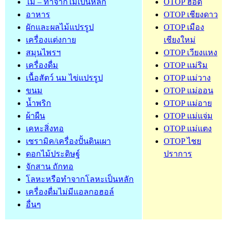
ไม้ – ทำจากไม้เป็นหลัก
OTOP ฮอด
อาหาร
OTOP เชียงดาว
ผักและผลไม้แปรรูป
OTOP เมือง
เครื่องแต่งกาย
เชียงใหม่
สมุนไพรฯ
OTOP เวียงแหง
เครื่องดื่ม
OTOP แม่ริม
เนื้อสัตว์ นม ไข่แปรรูป
OTOP แม่วาง
ขนม
OTOP แม่ออน
น้ำพริก
OTOP แม่อาย
ผ้าผืน
OTOP แม่แจ่ม
เคหะสิ่งทอ
OTOP แม่แตง
เซรามิค/เครื่องปั้นดินเผา
OTOP ไชย
ดอกไม้ประดิษฐ์
ปราการ
จักสาน ถักทอ
โลหะหรือทำจากโลหะเป็นหลัก
เครื่องดื่มไม่มีแอลกอฮอล์
อื่นๆ