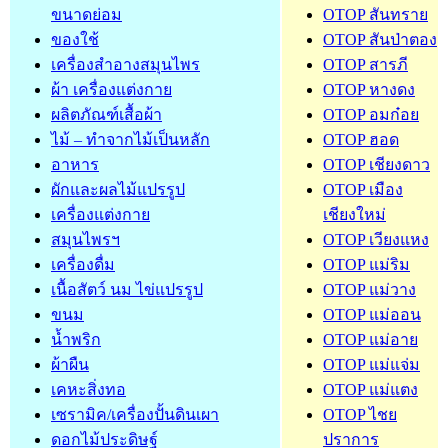
ขนาดย่อม
OTOP สันทราย
ของใช้
OTOP สันป่าตอง
เครื่องสำอางสมุนไพร
OTOP สารภี
ผ้า เครื่องแต่งกาย
OTOP หางดง
ผลิตภัณฑ์เสื้อผ้า
OTOP อมก๋อย
ไม้ – ทำจากไม้เป็นหลัก
OTOP ฮอด
อาหาร
OTOP เชียงดาว
ผักและผลไม้แปรรูป
OTOP เมือง
เครื่องแต่งกาย
เชียงใหม่
สมุนไพรฯ
OTOP เวียงแหง
เครื่องดื่ม
OTOP แม่ริม
เนื้อสัตว์ นม ไข่แปรรูป
OTOP แม่วาง
ขนม
OTOP แม่ออน
น้ำพริก
OTOP แม่อาย
ผ้าผืน
OTOP แม่แจ่ม
เคหะสิ่งทอ
OTOP แม่แตง
เซรามิค/เครื่องปั้นดินเผา
OTOP ไชย
ดอกไม้ประดิษฐ์
ปราการ