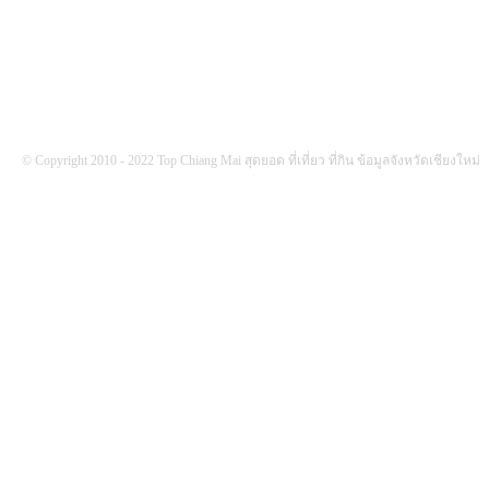
© Copyright 2010 - 2022 Top Chiang Mai สุดยอด ที่เที่ยว ที่กิน ข้อมูลจังหวัดเชียงใหม่