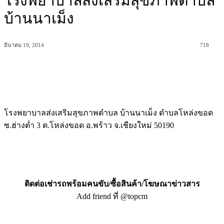
โรงพยาบาลส่งเสริมสุขภาพตำบล
บ้านนาเม็ง
มีนาคม 19, 2014
718
โรงพยาบาลส่งเสริมสุขภาพตำบล บ้านนาเม็ง ตำบลโหล่งขอด
ซ.ฮ่างต่ำ 3 ต.โหล่งขอด อ.พร้าว จ.เชียงใหม่ 50190
ติดต่อเช่ารถพร้อมคนขับ/ซื้อสินค้า/โฆษณาข่าวสาร
Add friend ที่ @topcm