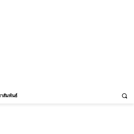
้าร่วม
าสัมพันธ์