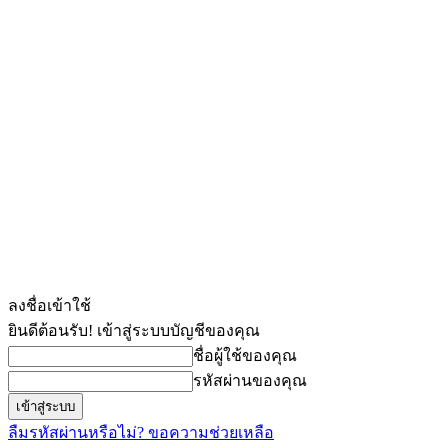
ลงชื่อเข้าใช้
ยินดีต้อนรับ! เข้าสู่ระบบบัญชีของคุณ
ชื่อผู้ใช้ของคุณ
รหัสผ่านของคุณ
ลืมรหัสผ่านหรือไม่? ขอความช่วยเหลือ