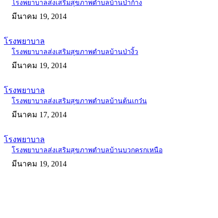
โรงพยาบาลส่งเสริมสุขภาพตำบลบ้านป่าก้าง
มีนาคม 19, 2014
โรงพยาบาล
โรงพยาบาลส่งเสริมสุขภาพตำบลบ้านป่างิ้ว
มีนาคม 19, 2014
โรงพยาบาล
โรงพยาบาลส่งเสริมสุขภาพตำบลบ้านต้นเกว๋น
มีนาคม 17, 2014
โรงพยาบาล
โรงพยาบาลส่งเสริมสุขภาพตำบลบ้านบวกครกเหนือ
มีนาคม 19, 2014