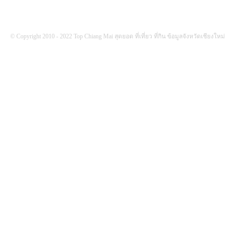
© Copyright 2010 - 2022 Top Chiang Mai สุดยอด ที่เที่ยว ที่กิน ข้อมูลจังหวัดเชียงใหม่