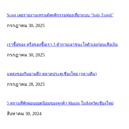
Scoot เผยรายงานเทรนด์พฤติกรรมท่องเที่ยวแบบ “Solo Travel”
กรกฎาคม 30, 2025
เราซื้อของ หรือของซื้อเรา 3 คำถามเอาชนะใจตัวเองก่อนเสียเงิน
กรกฎาคม 30, 2025
แหล่งของกินยามดึก ตลาดประตูเชียงใหม่ (กลางคืน)
กรกฎาคม 28, 2025
5 สถานที่พักผ่อนยอดนิยมของลูกค้า Maxim ในจังหวัดเชียงใหม่
สิงหาคม 30, 2024