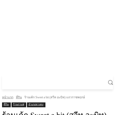
หน้าแรก
ที่กิน
ร้านเค้ก Sweet a bit (สวีท อะบิท) แถวราชพฤกษ์
ที่กิน
ร้านกาแฟ
อำเภอหางดง