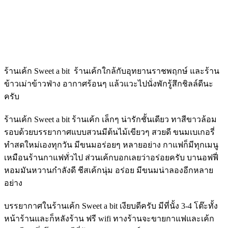
ร้านเค้ก Sweet a bit ร้านเค้กใกล้กับอุทยานราชพฤกษ์ และร้าน
ข้าวเม่าข้าวฟ่าง อากาศร้อนๆ แล้วแวะไปนั่งพักรู้สึกชิลล์ดีนะ
ครับ
ร้านเค้ก Sweet a bit ร้านเค้ก เล็กๆ น่ารักชั้นเดียว ทาสีขาวล้อม
รอบด้วยบรรยากาศแบบสวนมีต้นไม้เขียวๆ สวยดี ขนมเบเกอรี่
ทำสดใหม่เองทุกวัน มีขนมอร่อยๆ หลายอย่าง กาแฟก็มีทุกเมนู
เหมือนร้านกาแฟทั่วไป ส่วนเค้กบอกเลยว่าอร่อยครับ บานอฟฟี่
หอมมันหวานกำลังดี ชีสเค้กนุ่ม อร่อย มีขนมน่าลองอีกหลาย
อย่าง
บรรยากาศในร้านเค้ก Sweet a bit เงียบดีครับ มีที่นั้ง 3-4 โต๊ะทั้ง
หน้าร้านและก็หลังร้าน ฟรี wifi ทางร้านจะขายกาแฟและเค้ก