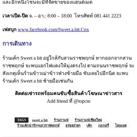
และอีกหนึ่งโซนจะมีที่จัดขายของแฮนด์เมด
เวลาเปิด-ปิด
จ. – อา.: 8:00 – 18:00 โทรศัพท์ 081 441 2223
เฟสบุก
www.facebook.com/Sweet.a.bit.Cnx
การเดินทาง
ร้านเค้ก Sweet a bit อยู่ใกล้กับสวนราชพฤกษ์ หากออกจากสวน
ราชพฤกษ์ จะพบแยกไฟแดงให้มุ่งตรงไป ตามถนนราชพฤกษ์ จะ
สังเกตุเห็นร้านข้าวเม่าข้าวฟ่างซ้ายมือ ขับเลยไปอีกนิด จะพบ
ร้านเค้ก Sweet a bit ซ้ายมือเช่นกัน
ติดต่อเช่ารถพร้อมคนขับ/ซื้อสินค้า/โฆษณาข่าวสาร
Add friend ที่ @topcm
TAGS
sweet a bit
ร้านกาแฟ
ร้านกาแฟเชียงใหม่
ร้านเค้กน่ารักๆแถวราชพฤกษ์
อร่อยง่ายๆ
เค้ก
เบเกอรี่
โฮมเมด