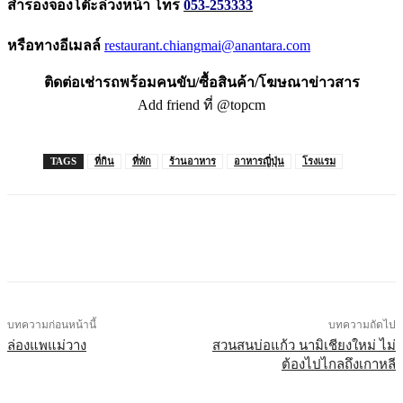
สำรองจองโต๊ะล่วงหน้า โทร
053-253333
หรือทางอีเมลล์
restaurant.chiangmai@anantara.
com
ติดต่อเช่ารถพร้อมคนขับ/ซื้อสินค้า/โฆษณาข่าวสาร
Add friend ที่ @topcm
TAGS
ที่กิน
ที่พัก
ร้านอาหาร
อาหารญี่ปุ่น
โรงแรม
บทความก่อนหน้านี้
บทความถัดไป
ล่องแพแม่วาง
สวนสนบ่อแก้ว นามิเชียงใหม่ ไม่
ต้องไปไกลถึงเกาหลี