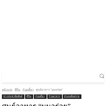
หน้าแรก
ที่กิน
ก๋วยเตี๋ยว
ศูนย์อาหาร "มุมอร่อย"
ข่าวประชาสัมพันธ์
ที่กิน
ก๋วยเตี๋ยว
ร้านอาหาร
อำเภอสันทราย