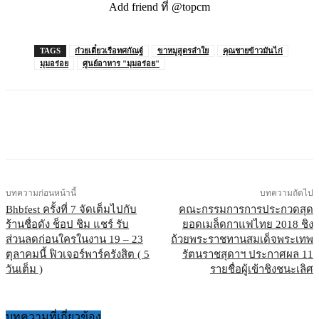
Add friend ที่ @topcm
TAGS
ก๋วยเตี๋ยวเรือทศกัณฐ์
ขาหมูสูตรลำใย
คุณชายข้าวมันไก่
มุมอร่อย
ศูนย์อาหาร "มุมอร่อย"
บทความก่อนหน้านี้
บทความถัดไป
Bhbfest ครั้งที่ 7 จัดเต็มไปกับ
คณะกรรมการการประกวดสุด
ร้านชื่อดัง ช็อป ชิม แชร์ รับ
ยอดเมล็ดกาแฟไทย 2018 ชิง
ส่วนลดก่อนใครในงาน 19 – 23
ถ้วยพระราชทานสมเด็จพระเทพ
ตุลาคมนี้ ฟิวเจอร์พาร์ครังสิต ( 5
รัตนราชสุดาฯ ประกาศผล 11
วันเต็ม )
รายชื่อผู้เข้าชิงชนะเลิศ
บทความที่เกี่ยวข้อง