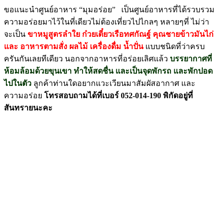
ขอแนะนำศูนย์อาหาร “มุมอร่อย” เป็นศูนย์อาหารที่ได้
รวบรวม
ความอร่อยมาไว้ในที่เดี
ยวไม่ต้องเที่ยวไปไกลๆ หลายๆที่ ไม่ว่า
จะเป็น
ขาหมูสูตรลำใย ก๋วยเตี๋ยวเรือทศกัณฐ์ คุณชายข้าวมันไก่
และ อาหารตามสั่ง ผลไม้ เครื่องดื่ม น้ำปั่น
แบบชนิดที่ว่าครบ
ครันกันเลยที
เดียว นอกจากอาหารที่อร่อยเลิศแล้ว
บรรยากาศที่
ห้อมล้อมด้วยขุนเขา ทำให้สดชื่น และเป็นจุดพักรถ และพักปอด
ไปในตัว
ลูกค้าท่านใดอยากแวะเวียนมาสั
มผัสอากาศ และ
ความอร่อย
โทรสอบถามได้ที่เบอร์ 052-014-190 พิกัดอยู่ที่
สันทรายนะคะ