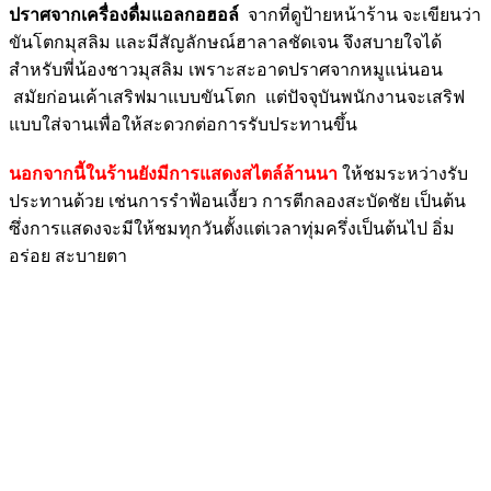
ปราศจากเครื่องดื่มแอลกอฮอล์
จากที่ดูป้ายหน้าร้าน จะเขียนว่า
ขันโตกมุสลิม และมีสัญลักษณ์ฮาลาลชัดเจน จึงสบายใจได้
สำหรับพี่น้องชาวมุสลิม เพราะสะอาดปราศจากหมูแน่นอน
สมัยก่อนเค้าเสริฟมาแบบขันโตก แต่ปัจจุบันพนักงานจะเสริฟ
แบบใส่จานเพื่อให้สะดวกต่อการรับประทานขึ้น
นอกจากนี้ในร้านยังมีการแสดงสไตล์ล้านนา
ให้ชมระหว่างรับ
ประท
านด้วย เช่นการรำฟ้อนเงี้ยว การตีกลองสะบัดชัย เป็นต้น
ซึ่งการแสดงจะมีให้ชมทุกวัน
ตั้งแต่เวลาทุ่มครึ่งเป็นต้
นไป อิ่ม
อร่อย สะบายตา