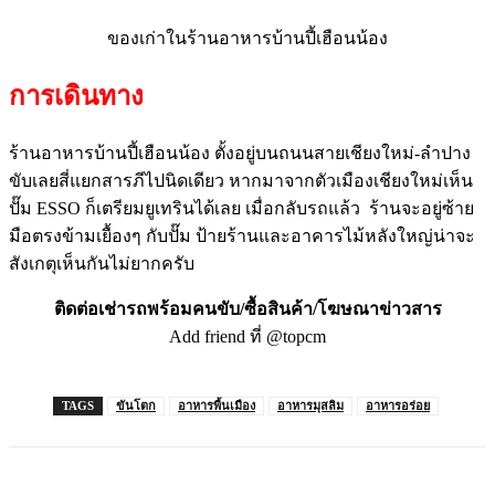
ของเก่าในร้านอาหารบ้านปี้เฮือนน้อง
การเดินทาง
ร้านอาหารบ้านปี้เฮือนน้อง ตั้งอยู่บนถนนสายเชียงใหม่-ลำปาง
ขับเลยสี่แยกสารภีไปนิดเดียว หากมาจากตัวเมืองเชียงใหม่เห็น
ปั๊ม ESSO ก็เตรียมยูเทรินได้เลย เมื่อกลับรถแล้ว ร้านจะอยู่ซ้าย
มือตรงข้ามเยื้องๆ กับปั๊ม ป้ายร้านและอาคารไม้หลังใหญ่น่าจะ
สังเกตุเห็นกันไม่ยากครับ
ติดต่อเช่ารถพร้อมคนขับ/ซื้อสินค้า/โฆษณาข่าวสาร
Add friend ที่ @topcm
TAGS
ขันโตก
อาหารพื้นเมือง
อาหารมุสลิม
อาหารอร่อย