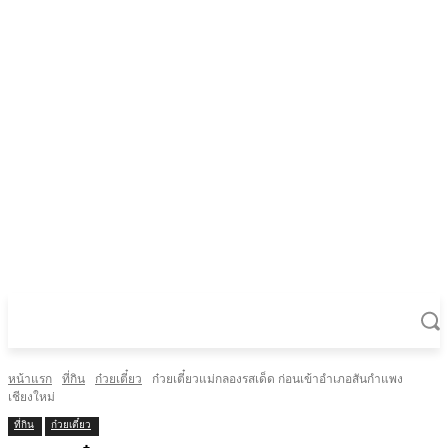
หน้าแรก
ที่กิน
ก๋วยเตี๋ยว
ก๋วยเตี๋ยวแม่กลองรสเด็ด ก่อนเข้าอำเภอสันกำแพง
เชียงใหม่
ที่กิน
ก๋วยเตี๋ยว