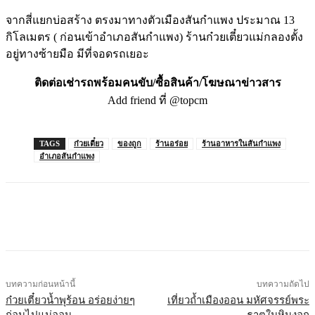
จากสี่แยกบ่อสร้าง ตรงมาทางตัวเมืองสันกำแพง ประมาณ 13
กิโลเมตร ( ก่อนเข้าอำเภอสันกำแพง) ร้านก๋วยเตี๋ยวแม่กลองตั้ง
อยู่ทางซ้ายมือ มีที่จอดรถเยอะ
ติดต่อเช่ารถพร้อมคนขับ/ซื้อสินค้า/โฆษณาข่าวสาร
Add friend ที่ @topcm
TAGS
ก๋วยเตี๋ยว
ของถูก
ร้านอร่อย
ร้านอาหารในสันกำแพง
อำเภอสันกำแพง
บทความก่อนหน้านี้
บทความถัดไป
ก๋วยเตี๋ยวน้ำพุร้อน อร่อยง่ายๆ
เที่ยวถ้ำเมืองออน มหัศจรรย์พระ