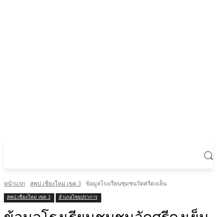
หน้าแรก
สพป.เชียงใหม่ เขต 3
ข้อมูลโรงเรียนชุมชนวัดศรีดงเย็น
สพป.เชียงใหม่ เขต 3
อำเภอไชยปราการ