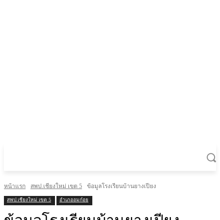
หน้าแรก
สพป.เชียงใหม่ เขต 5
ข้อมูลโรงเรียนบ้านยางเปียง
สพป.เชียงใหม่ เขต 5
อำเภออมก๋อย