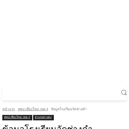
หน้าแรก
สพป.เชียงใหม่ เขต 4
ข้อมูลโรงเรียนวัดช่างคำ
สพป.เชียงใหม่ เขต 4
อำเภอหางดง