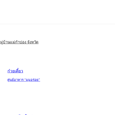
มู่บ้านแม่กำปอง จังหวัด
ก๋วยเตี๋ยว
ศูนย์อาหาร “มุมอร่อย”