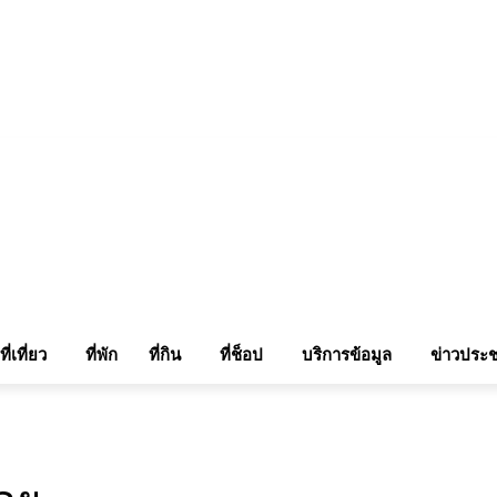
แรมในเชียงใหม่
แลกลิ้งท่องเที่ยว
รถเช่าเชียงใหม่
ติดต่อเรา
Sitemap
เข้าสู่ระบบ/เข
ที่เที่ยว
ที่พัก
ที่กิน
ที่ช็อป
บริการข้อมูล
ข่าวประช