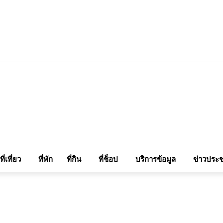
แรมในเชียงใหม่
แลกลิ้งท่องเที่ยว
รถเช่าเชียงใหม่
ติดต่อเรา
Sitemap
เข้าสู่ระบบ/เข
ที่เที่ยว
ที่พัก
ที่กิน
ที่ช็อป
บริการข้อมูล
ข่าวประช