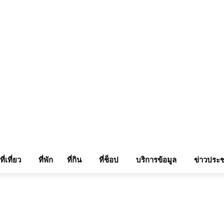
แรมในเชียงใหม่
แลกลิ้งท่องเที่ยว
รถเช่าเชียงใหม่
ติดต่อเรา
Sitemap
เข้าสู่ระบบ/เข
ที่เที่ยว
ที่พัก
ที่กิน
ที่ช็อป
บริการข้อมูล
ข่าวประช