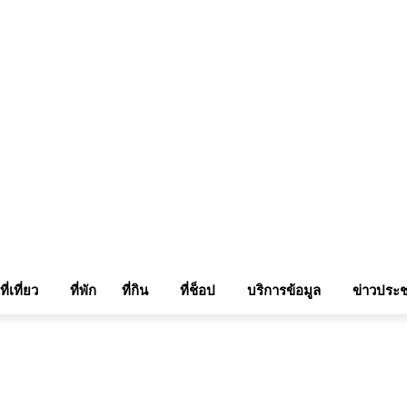
แรมในเชียงใหม่
แลกลิ้งท่องเที่ยว
รถเช่าเชียงใหม่
ติดต่อเรา
Sitemap
เข้าสู่ระบบ/เข
ที่เที่ยว
ที่พัก
ที่กิน
ที่ช็อป
บริการข้อมูล
ข่าวประช