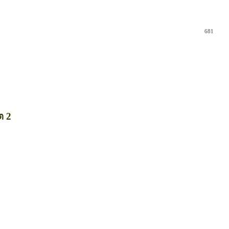
681
ต 2