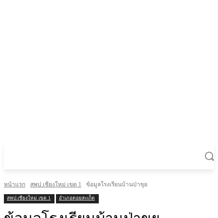
หน้าแรก
สพป.เชียงใหม่ เขต 1
ข้อมูลโรงเรียนบ้านป่าขุย
สพป.เชียงใหม่ เขต 1
อำเภอดอยสะเก็ด