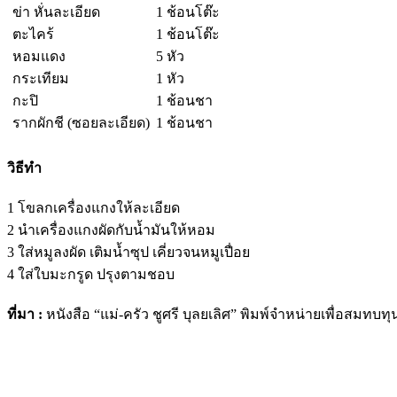
ข่า หั่นละเอียด
1 ช้อนโต๊ะ
ตะไคร้
1 ช้อนโต๊ะ
หอมแดง
5 หัว
กระเทียม
1 หัว
กะปิ
1 ช้อนชา
รากผักชี (ซอยละเอียด)
1 ช้อนชา
วิธีทำ
1 โขลกเครื่องแกงให้ละเอียด
2 นำเครื่องแกงผัดกับน้ำมันให้หอม
3 ใส่หมูลงผัด เติมน้ำซุป เคี่ยวจนหมูเปื่อย
4 ใส่ใบมะกรูด ปรุงตามชอบ
ที่มา
:
หนังสือ “แม่-ครัว ชูศรี บุลยเลิศ” พิมพ์จำหน่ายเพื่อสมท