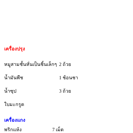
เครื่องปรุง
หมูสามชั้นหั่นเป็นชิ้นเล็กๆ
2 ถ้วย
น้ำมันพืช
1 ช้อนชา
น้ำซุป
3 ถ้วย
ใบมะกรูด
เครื่องแกง
พริกแห้ง
7 เม็ด