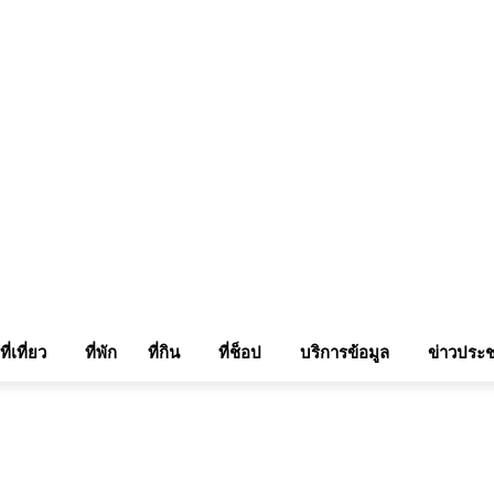
แรมในเชียงใหม่
แลกลิ้งท่องเที่ยว
รถเช่าเชียงใหม่
ติดต่อเรา
Sitemap
เข้าสู่ระบบ/เข
ที่เที่ยว
ที่พัก
ที่กิน
ที่ช็อป
บริการข้อมูล
ข่าวประช