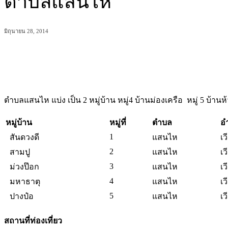
ตำบลแสนไห
มิถุนายน 28, 2014
แบ่งปัน
ตำบลแสนไห แบ่ง เป็น 2 หมู่บ้าน หมู่4 บ้านม่องเครือ หมู่ 5 บ้
หมู่บ้าน
หมู่ที่
ตำบล
อ
1
สันดวงดี
แสนไห
เว
2
สามปู
แสนไห
เว
3
ม่วงป๊อก
แสนไห
เว
4
มหาธาตุ
แสนไห
เว
5
ปางป๋อ
แสนไห
เว
สถานที่ท่องเที่ยว