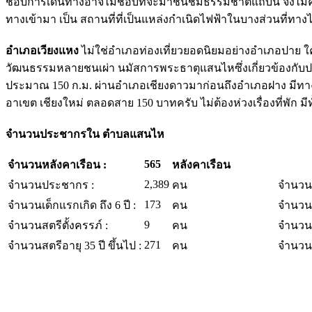
ชอบการเดินทางอาจไม่ชอบที่จะมาชื่นชมธรรมชาติแถบนี้ จึงไม่ค่อย
ทางเข้ามา เป็น สถานที่ที่เป็นแหล่งกำเนิดไฟฟ้าในบางส่วนที่ทา
อำเภอเวียงแหง
ไม่ใช่อำเภอท่องเที่ยวยอดนิยมอย่างอำเภอปาย ใ
วัฒนธรรมหลายชนเผ่า นมัสการพระธาตุแสนไหซึ่งเกี่ยวข้องกับป
ประมาณ 150 ก.ม. ผ่านอำเภอเชียงดาวมาก่อนถึงอำเภอฝาง มีทางเล
อาเขต เชียงใหม่ ตลอดสาย 150 บาทครับ ไม่ต้องห่วงเรื่องที่พัก 
จำนวนประชากรใน ตำบลแสนไห
565
จำนวนหลังคาเรือน :
หลังคาเรือน
2,389
จำนวนประชากร :
คน
จำนวนผู
173
จำนวนเด็กแรกเกิด ถึง 6 ปี :
คน
จำนวนผู
9
จำนวนสตรีตั้งครรภ์ :
คน
จำนวนผู
271
จำนวนสตรีอายุ 35 ปี ขึ้นไป :
คน
จำนวนผู