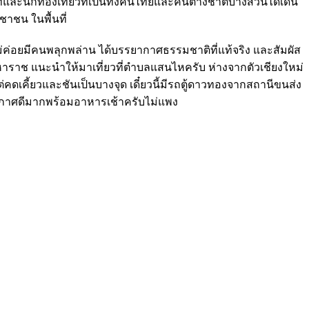
่และนักท่องเที่ยวที่เป็นทั้งคนไทยและคนต่างชาติบางส่วนได้เดิน
ชาชน ในพื้นที่
ค่อยมีคนพลุกพล่าน ได้บรรยากาศธรรมชาติที่แท้จริง และสัมผัส
าราช แนะนำให้มาเที่ยวที่ตำบลแสนไหครับ ห่างจากตัวเชียงใหม่
เคี้ยวและชันเป็นบางจุด เดี๋ยวนี้มีรถตู้ดาวทองจากสถานีขนส่ง
รรยากาศดีมากพร้อมอาหารเช้าครับไม่แพง