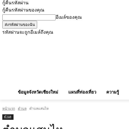
กู้คืนรหัสผ่าน
กู้คืนรหัสผ่านของคุณ
อีเมล์ของคุณ
รหัสผ่านจะถูกอีเมล์ถึงคุณ
โฆษณากับเรา
Privacy Policy
เบอร์โทรศัพท์สำคัญ
สถานกงสุล
จองโรง
ข้อมูลจังหวัดเชียงใหม่
แผนที่ท่องเที่ยว
ความรู้
หน้าแรก
ตำบล
ตำบลแสนไห
ตำบล