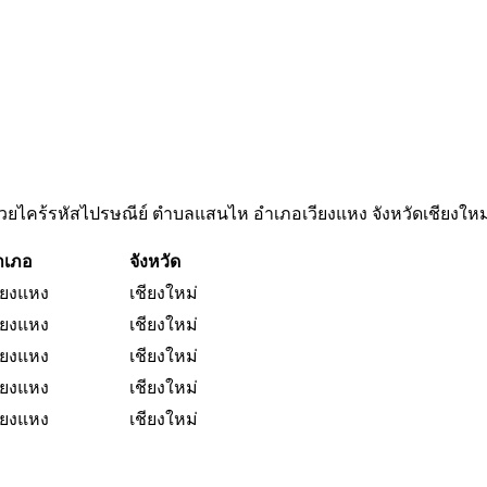
านห้วยไคร้รหัสไปรษณีย์ ตำบลแสนไห อำเภอเวียงแหง จังหวัดเชียงใหม
ำเภอ
จังหวัด
ียงแหง
เชียงใหม่
ียงแหง
เชียงใหม่
ียงแหง
เชียงใหม่
ียงแหง
เชียงใหม่
ียงแหง
เชียงใหม่