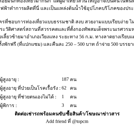
มีนักท่องเที่ยวมากนัก แต่ผู้มาเที่ยวส่วนใหญ่อาจเป็นคนในพื้นที
งไฟฟ้าทำการผลิตที่นี่ และเป็นแหล่งต้นน้ำใช้อุปโภคบริโภคของประ
ครที่ชอบการท่องเที่ยวแบบธรรมชาติ สงบ สวยงามแบบเรียบง่าย ไม่
ระวัติศาสตร์สถานที่สวรรคตและที่ตั้งกองทัพสมเด็จพระนเรศวรมห
ี้ยวซ้ายมาอำเภอเวียงแหง ระยะทาง 56 ก.ม. ทางลาดยางเรียบแต่คด
มีทั้งพักฟรี (ที่แปกแซม) และคืนละ 250 – 500 บาท ถ้าจ่าย 500 บ
187
้สูงอายุ :
คน
62
้สูงอายุ ที่ป่วยเป็นโรคเรื้อรัง :
คน
1
้สูงอายุ ที่ช่วยตนเองไม่ได้ :
คน
3
้พิการ :
คน
ติดต่อเช่ารถพร้อมคนขับ/ซื้อสินค้า/โฆษณาข่าวสาร
Add friend ที่ @topcm