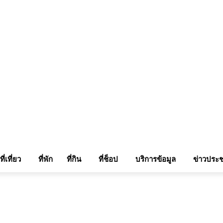
แรมในเชียงใหม่
แลกลิ้งท่องเที่ยว
รถเช่าเชียงใหม่
ติดต่อเรา
Sitemap
เข้าสู่ระบบ/เข
ที่เที่ยว
ที่พัก
ที่กิน
ที่ช็อป
บริการข้อมูล
ข่าวประช