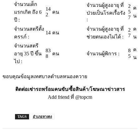
จำนวนเด็ก
จำนวนผู้สูงอายุ ที่
2
ค
14
5
แรกเกิด ถึง 6
คน
ป่วยเป็นโรคเรื้อรัง
2
น
7
:
ปี :
จำนวนสตรีตั้ง
จำนวนผู้สูงอายุ ที่
ค
2
14
คน
7
ครรภ์ :
ช่วยตนเองไม่ได้ :
น
จำนวนสตรี
ค
83
8
อายุ 35 ปี ขึ้น
คน
จำนวนผู้พิการ :
8
5
น
ไป :
ขอบคุณข้อมูลเทศบาลตำบลหนองควาย
ติดต่อเช่ารถพร้อมคนขับ/ซื้อสินค้า/โฆษณาข่าวสาร
Add friend ที่ @topcm
TAGS
อำเภอหางดง