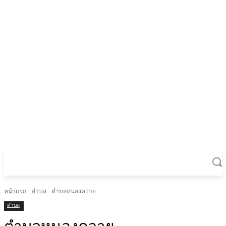
หน้าแรก
ตำบล
ตำบลหนองควาย
ตำบล