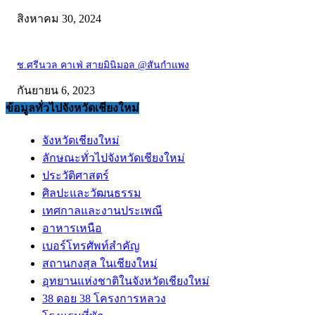
สิงหาคม 30, 2024
ช.ศรีนวล คาเฟ่ สายมินิมอล @สันกำแพง
กันยายน 6, 2023
ข้อมูลทั่วไปจังหวัดเชียงใหม่
จังหวัดเชียงใหม่
ลักษณะทั่วไปจังหวัดเชียงใหม่
ประวัติศาสตร์
ศิลปะและวัฒนธรรม
เทศกาลและงานประเพณี
อาหารเหนือ
เบอร์โทรศัพท์สำคัญ
สถานกงสุล ในเชียงใหม่
อุทยานแห่งชาติในจังหวัดเชียงใหม่
38 ดอย 38 โครงการหลวง