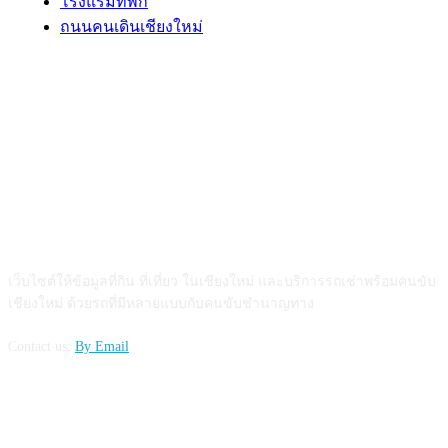
โรงแรมที่พัก
ถนนคนเดินเชียงใหม่
ABOUT US
เว็บไซต์ให้ข้อมูลที่กิน ที่เที่ยว ในเชียงใหม่ และบริการรถเช่าพร้อมคนขับ
เชียงใหม่ ด้วยรถที่มีหลายแบบกับคนขับชำนาญทาง
Contact us:
By Email
FOLLOW US