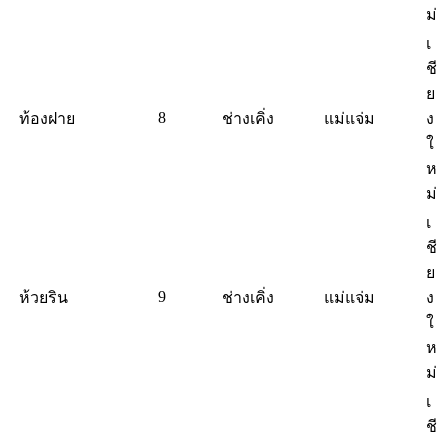
ม่
เ
ชี
ย
8
ท้องฝาย
ช่างเคิ่ง
แม่แจ่ม
ง
ใ
ห
ม่
เ
ชี
ย
9
ห้วยริน
ช่างเคิ่ง
แม่แจ่ม
ง
ใ
ห
ม่
เ
ชี