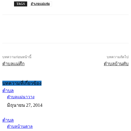
TAGS
อำเภอแม่แจ่ม
บทความก่อนหน้านี้
บทความถัดไป
ตำบลแม่ศึก
ตำบลบ้านทับ
บทความที่เกี่ยวข้อง
ตำบล
ตำบลแม่นาวาง
มิถุนายน 27, 2014
ตำบล
ตำบลบ้านตาล