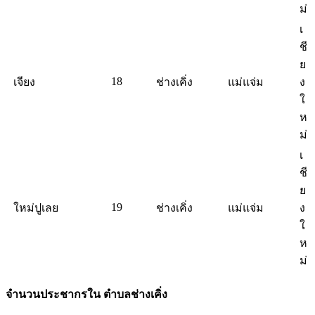
ม่
เ
ชี
ย
18
เจียง
ช่างเคิ่ง
แม่แจ่ม
ง
ใ
ห
ม่
เ
ชี
ย
19
ใหม่ปูเลย
ช่างเคิ่ง
แม่แจ่ม
ง
ใ
ห
ม่
จำนวนประชากรใน ตำบลช่างเคิ่ง