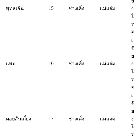
ย
15
พุทธเอ้น
ช่างเคิ่ง
แม่แจ่ม
ง
ใ
ห
ม่
เ
ชี
ย
16
แพม
ช่างเคิ่ง
แม่แจ่ม
ง
ใ
ห
ม่
เ
ชี
ย
17
ดอยสันเกี๋ยง
ช่างเคิ่ง
แม่แจ่ม
ง
ใ
ห