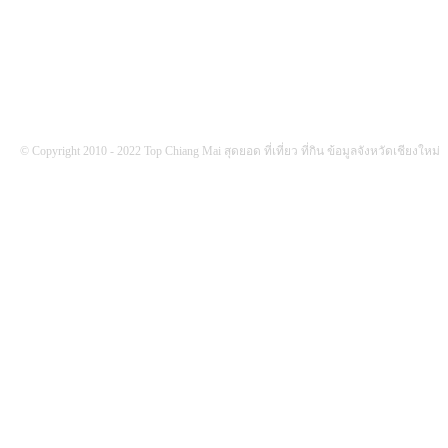
© Copyright 2010 - 2022 Top Chiang Mai สุดยอด ที่เที่ยว ที่กิน ข้อมูลจังหวัดเชียงใหม่