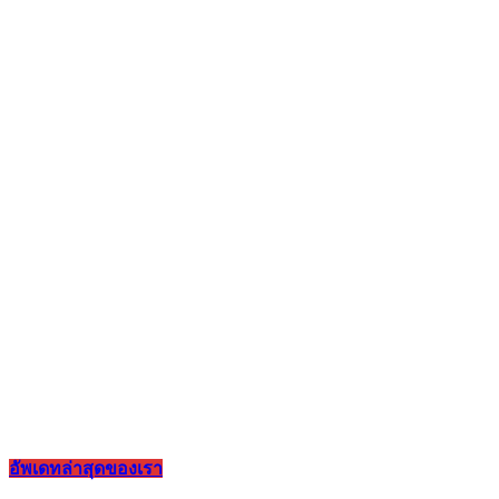
อัพเดทล่าสุดของเรา