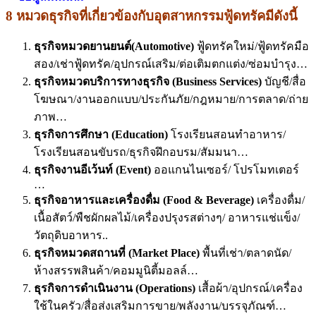
8 หมวดธุรกิจที่เกี่ยวข้องกับอุตสาหกรรมฟู้ดทรัคมีดังนี้
ธุรกิจหมวดยานยนต์(Automotive)
ฟู้ดทรัคใหม่/ฟู้ดทรัคมือ
สอง/เช่าฟู้ดทรัค/อุปกรณ์เสริม/ต่อเติมตกแต่ง/ซ่อมบำรุง…
ธุรกิจหมวดบริการทางธุรกิจ (Business Services)
บัญชี/สื่อ
โฆษณา/งานออกแบบ/ประกันภัย/กฎหมาย/การตลาด/ถ่าย
ภาพ…
ธุรกิจการศึกษา (Education)
โรงเรียนสอนทำอาหาร/
โรงเรียนสอนขับรถ/ธุรกิจฝึกอบรม/สัมมนา…
ธุรกิจงานอีเว้นท์ (Event)
ออแกนไนเซอร์/ โปรโมทเตอร์
…
ธุรกิจอาหารและเครื่องดื่ม (Food & Beverage)
เครื่องดื่ม/
เนื้อสัตว์/พืชผักผลไม้/เครื่องปรุงรสต่างๆ/ อาหารแช่แข็ง/
วัตถุดิบอาหาร..
ธุรกิจหมวดสถานที่ (Market Place)
พื้นที่เช่า/ตลาดนัด/
ห้างสรรพสินค้า/คอมมูนิตี้มอลล์…
ธุรกิจการดำเนินงาน (Operations)
เสื้อผ้า/อุปกรณ์/เครื่อง
ใช้ในครัว/สื่อส่งเสริมการขาย/พลังงาน/บรรจุภัณฑ์…