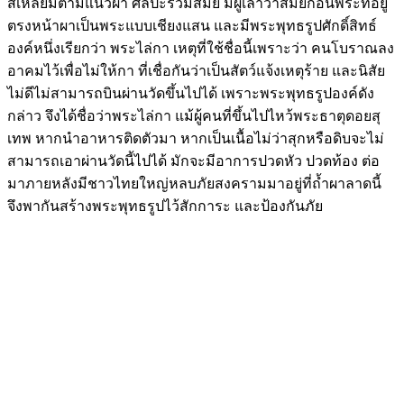
สี่เหลี่ยมตามแนวผา ศิลปะร่วมสมัย มีผู้เล่าว่าสมัยก่อนพระที่อยู่
ตรงหน้าผาเป็นพระแบบเชียงแสน และมีพระพุทธรูปศักดิ์สิทธ์
องค์หนึ่งเรียกว่า พระไล่กา เหตุที่ใช้ชื่อนี้เพราะว่า คนโบราณลง
อาคมไว้เพื่อไม่ให้กา ที่เชื่อกันว่าเป็นสัตว์แจ้งเหตุร้าย และนิสัย
ไม่ดีไม่สามารถบินผ่านวัดขึ้นไปได้ เพราะพระพุทธรูปองค์ดัง
กล่าว จึงได้ชื่อว่าพระไล่กา แม้ผู้คนที่ขึ้นไปไหว้พระธาตุดอยสุ
เทพ หากนำอาหารติดตัวมา หากเป็นเนื้อไม่ว่าสุกหรือดิบจะไม่
สามารถเอาผ่านวัดนี้ไปได้ มักจะมีอาการปวดหัว ปวดท้อง ต่อ
มาภายหลังมีชาวไทยใหญ่หลบภัยสงครามมาอยู่ที่ถ้ำผาลาดนี้
จึงพากันสร้างพระพุทธรูปไว้สักการะ และป้องกันภัย