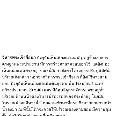
วิหารพระเจ้ากือนา
ปัจจุบันเห็นเพียงแต่แนวอิฐ อยู่ข้างลำธาร
ตรงฐานพระประธาน มีการสร้างศาลาครอบเอาไว้ แต่ยังมอง
เห็นแนวแท่นพระอยู่ ขณะนี้วัดกำลังทำโครงการปรับภูมิทัศน์
บริเวณดังกล่าว นอกจากวิหารพระเจ้ากือนา ก็ยังมีวิหารสาม
ยอบ ปัจจุบันเห็นเพียงแค่เนินดินสูงจากพื้นประมาณ 1 เมตร
กว้างประมาณ 20 x 40 เมตร มีก้อนอิฐกระจัดกระจายอยู่ทั่ว
บริเวณ ด้านหน้าของวิหารมีร่องรอยของสระน้ำอยู่ ในสมัย
โบราณน่าจะมีทางน้ำไหลผ่านเข้ามาที่สระ ซึ่งหากสามารถนำ
น้ำลงมา ณ ที่นั้นได้ก็จะช่วยให้บริเวณของสามยอบ มีความชุ่ม
ชื้น ต้นไม้ใบหญ้าจะสดชื่นเขียวชอุ่ม