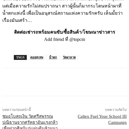
แต่เมื่อความรักไม่สมปราถนา สาวผู้นั้นก็มากระโดนหน้าผาที่
น้ำตกแห่งนี้ เพื่อเป็นอนุสรณ์สถานแห่งความรักครับ เห็นมั้ยว่า
เรื่องมันเศร้า…
ติดต่อเช่ารถพร้อมคนขับ/ซื้อสินค้า/โฆษณาข่าวสาร
Add friend ที่ @topcm
TAGS
ดอยสุเทพ
น้ำตก
วัดผาลาด
บทความก่อนหน้านี้
บทความถัดไป
ชมอุโบสถเงิน วัดศรีสุพรรณ
Caltex Fuel Your School III
ปณิธานจากศรัทธาอันแรงกล้า
Campaign
เพื่อฝากศิลป์แก่แผ่นดินล้านนา