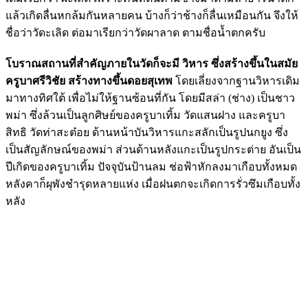
แล้วเกิดลื่นหกล้มกันหลายคน บ้างก็ว่าช้างก็ลื่นเหมือนกัน จึงให้
ชื่อว่าวัดะเลิด ต่อมาเรียกว่าวัดผาลาด ตามชื่อน้ำตกครับ
โบราณสถานที่สำคัญภายในวัดก็จะมี วิหาร ซึ่งสร้างขึ้นในสมัย
ครูบาศรีวิชัย สร้างทางขึ้นดอยสุเทพ
โดยเลี่ยงจากฐานวิหารเดิม
มาทางทิศใต้ เพื่อไม่ให้ฐานซ้อนที่กัน โดยมีสล่า (ช่าง) เป็นชาว
พม่า ซึ่งล้วนเป็นลูกศิษย์ของครูบาเทิ้ม วัดแสนฝาง และครูบา
สิทธิ วัดท่าสะต๋อย ด้านหน้าบันวิหารแกะสลักเป็นรูปนกยูง ซึ่ง
เป็นสัญลักษณ์ของพม่า ส่วนด้านหลังแกะเป็นรูปกระต่าย อันเป็น
ปีเกิดของครูบาเทิ้ม ปัจจุบันป้านลม ช่อฟ้าหักลงมาเกือบทั้งหมด
หลังคาก็ผุพังชำรุดหลายแห่ง เมื่อฝนตกจะเกิดการรั่วซึมเกือบทั้ง
หลัง