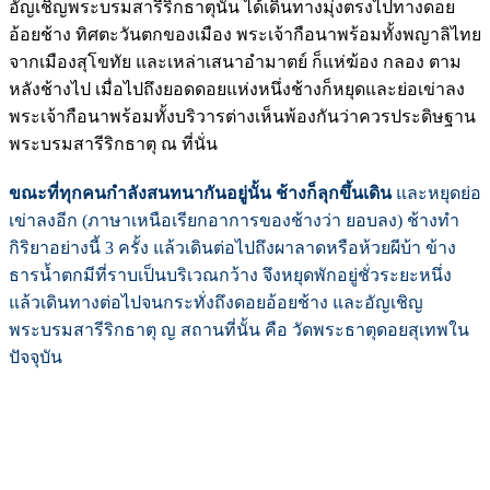
อัญเชิญพระบรมสารีริกธาตุนั้น ได้เดินทางมุ่งตรงไปทางดอย
อ้อยช้าง ทิศตะวันตกของเมือง พระเจ้ากือนาพร้อมทั้งพญาลิไทย
จากเมืองสุโขทัย และเหล่าเสนาอำมาตย์ ก็แห่ฆ้อง กลอง ตาม
หลังช้างไป เมื่อไปถึงยอดดอยแห่งหนึ่งช้างก็หยุดและย่อเข่าลง
พระเจ้ากือนาพร้อมทั้งบริวารต่างเห็นพ้องกันว่าควรประดิษฐาน
พระบรมสารีริกธาตุ ณ ที่นั่น
ขณะที่ทุกคนกำลังสนทนากันอยู่นั้น ช้างก็ลุกขึ้นเดิน
และหยุดย่อ
เข่าลงอีก (ภาษาเหนือเรียกอาการของช้างว่า ยอบลง) ช้างทำ
กิริยาอย่างนี้ 3 ครั้ง แล้วเดินต่อไปถึงผาลาดหรือห้วยผีบ้า ข้าง
ธารน้ำตกมีที่ราบเป็นบริเวณกว้าง จึงหยุดพักอยู่ชั่วระยะหนึ่ง
แล้วเดินทางต่อไปจนกระทั่งถึงดอยอ้อยช้าง และอัญเชิญ
พระบรมสารีริกธาตุ ญ สถานที่นั้น คือ วัดพระธาตุดอยสุเทพใน
ปัจจุบัน