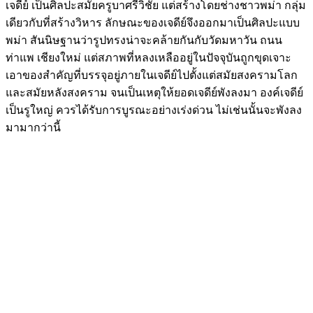
เจดีย์ เป็นศิลปะสมัยครูบาศรีวิชัย แต่สร้างโดยช่างชาวพม่า กลุ่ม
เดียวกับที่สร้างวิหาร ลักษณะของเจดีย์จึงออกมาเป็นศิลปะแบบ
พม่า สันนิษฐานว่ารูปทรงน่าจะคล้ายกันกับวัดมหาวัน ถนน
ท่าแพ เชียงใหม่ แต่สภาพที่หลงเหลืออยู่ในปัจจุบันถูกขุดเจาะ
เอาของสำคัญที่บรรจุอยู่ภายในเจดีย์ไปตั้งแต่สมัยสงครามโลก
และสมัยหลังสงคราม จนเป็นเหตุให้ยอดเจดีย์พังลงมา องค์เจดีย์
เป็นรูใหญ่ ควรได้รับการบูรณะอย่างเร่งด่วน ไม่เช่นนั้นจะพังลง
มามากว่านี้