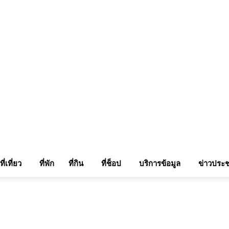
แรมในเชียงใหม่
แลกลิ้งท่องเที่ยว
รถเช่าเชียงใหม่
ติดต่อเรา
Sitemap
เข้าสู่ระบบ/เข
ที่เที่ยว
ที่พัก
ที่กิน
ที่ช็อป
บริการข้อมูล
ข่าวประช