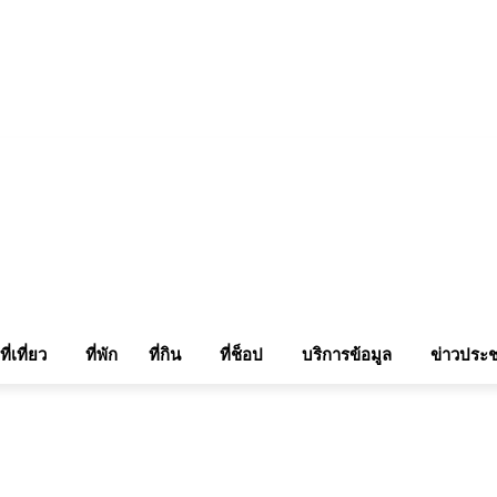
แรมในเชียงใหม่
แลกลิ้งท่องเที่ยว
รถเช่าเชียงใหม่
ติดต่อเรา
Sitemap
เข้าสู่ระบบ/เข
ที่เที่ยว
ที่พัก
ที่กิน
ที่ช็อป
บริการข้อมูล
ข่าวประช