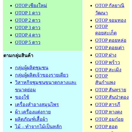
OTOP เชียงใหม่
OTOP กัลยาณิ
OTOP 1 ดาว
วัฒนา
OTOP 2 ดาว
OTOP จอมทอง
OTOP
OTOP 3 ดาว
ดอยสะเก็ด
OTOP 4 ดาว
OTOP ดอยหล่อ
OTOP 5 ดาว
OTOP ดอยเต่า
OTOP ฝาง
ตามกลุ่มสินค้า
OTOP พร้าว
กลุ่มผู้ผลิตชุมชน
OTOP สะเมิง
กลุ่มผู้ผลิตเจ้าของรายเดียว
OTOP
วิสาหกิจชุมชนขนาดกลางและ
สันกำแพง
ขนาดย่อม
OTOP สันทราย
ของใช้
OTOP สันป่าตอง
เครื่องสำอางสมุนไพร
OTOP สารภี
ผ้า เครื่องแต่งกาย
OTOP หางดง
ผลิตภัณฑ์เสื้อผ้า
OTOP อมก๋อย
ไม้ – ทำจากไม้เป็นหลัก
OTOP ฮอด