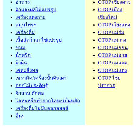
อาหาร
OTOP เชียงดาว
ผักและผลไม้แปรรูป
OTOP เมือง
เครื่องแต่งกาย
เชียงใหม่
สมุนไพรฯ
OTOP เวียงแหง
เครื่องดื่ม
OTOP แม่ริม
เนื้อสัตว์ นม ไข่แปรรูป
OTOP แม่วาง
ขนม
OTOP แม่ออน
น้ำพริก
OTOP แม่อาย
ผ้าผืน
OTOP แม่แจ่ม
เคหะสิ่งทอ
OTOP แม่แตง
เซรามิค/เครื่องปั้นดินเผา
OTOP ไชย
ดอกไม้ประดิษฐ์
ปราการ
จักสาน ถักทอ
โลหะหรือทำจากโลหะเป็นหลัก
เครื่องดื่มไม่มีแอลกอฮอล์
อื่นๆ