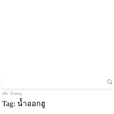
แท็ก
น้ำออกฮู
Tag:
น้ำออกฮู