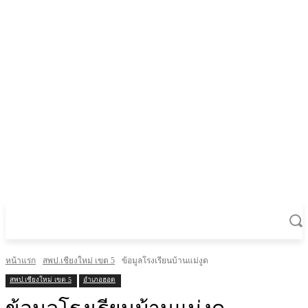
หน้าแรก
สพป.เชียงใหม่ เขต 5
ข้อมูลโรงเรียนบ้านแม่งูด
สพป.เชียงใหม่ เขต 5
อำเภอฮอด