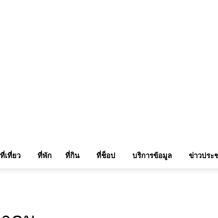
แรมในเชียงใหม่
แลกลิ้งท่องเที่ยว
รถเช่าเชียงใหม่
ติดต่อเรา
Sitemap
เข้าสู่ระบบ/เข
ที่เที่ยว
ที่พัก
ที่กิน
ที่ช็อป
บริการข้อมูล
ข่าวประช