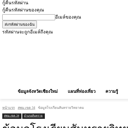
กู้คืนรหัสผ่าน
กู้คืนรหัสผ่านของคุณ
อีเมล์ของคุณ
รหัสผ่านจะถูกอีเมล์ถึงคุณ
โฆษณากับเรา
Privacy Policy
เบอร์โทรศัพท์สำคัญ
สถานกงสุล
จองโรง
ข้อมูลจังหวัดเชียงใหม่
แผนที่ท่องเที่ยว
ความรู้
หน้าแรก
สพม.เขต 34
ข้อมูลโรงเรียนสันทรายวิทยาคม
สพม.เขต 34
อำเภอสันทราย