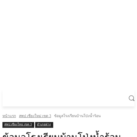
หน้าแรก
สพป.เชียงใหม่ เขต 3
ข้อมูลโรงเรียนบ้านโป่งน้ำร้อน
สพป.เชียงใหม่ เขต 3
อำเภอฝาง