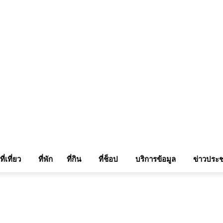
แรมในเชียงใหม่
แลกลิ้งท่องเที่ยว
รถเช่าเชียงใหม่
ติดต่อเรา
Sitemap
เข้าสู่ระบบ/เข
ที่เที่ยว
ที่พัก
ที่กิน
ที่ช็อป
บริการข้อมูล
ข่าวประช