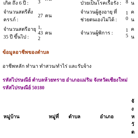
3
8
เกิด ถึง 6 ปี :
ป่วยเป็นโรคเรื้อรัง :
น
จำนวนสตรีตั้ง
จำนวนผู้สูงอายุ ที่
ค
1
27
คน
0
ครรภ์ :
ช่วยตนเองไม่ได้ :
น
1,
จำนวนสตรีอายุ
ค
1
43
คน
จำนวนผู้พิการ :
5
35 ปี ขึ้นไป :
น
2
ข้อมูลอาชีพของตำบล
อาชีพหลัก ทำนา ทำสวน/ทำไร่ และรับจ้าง
รหัสไปรษณีย์ ตำบลห้วยทราย อำเภอแม่ริม จังหวัดเชียงใหม่
รหัสไปรษณีย์ 50180
จั
ง
หมู่บ้าน
หมู่ที่
ตำบล
อำเภอ
ห
วั
ด