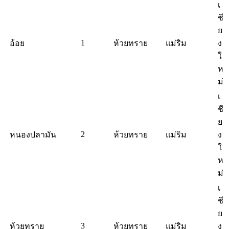
เ
ชี
ย
1
อ้อย
ห้วยทราย
แม่ริม
ง
ใ
ห
ม่
เ
ชี
ย
2
หนองปลามัน
ห้วยทราย
แม่ริม
ง
ใ
ห
ม่
เ
ชี
ย
3
ห้วยทราย
ห้วยทราย
แม่ริม
ง