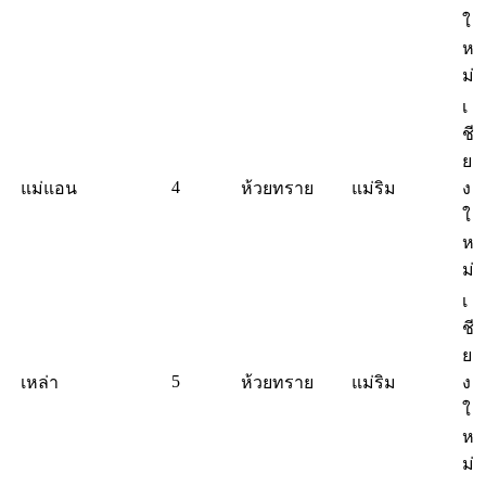
ใ
ห
ม่
เ
ชี
ย
4
แม่แอน
ห้วยทราย
แม่ริม
ง
ใ
ห
ม่
เ
ชี
ย
5
เหล่า
ห้วยทราย
แม่ริม
ง
ใ
ห
ม่