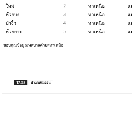
2
ใหม่
ทาเหนือ
แ
3
ห้วยบง
ทาเหนือ
แ
4
ป่างิ้ว
ทาเหนือ
แ
5
ห้วยยาบ
ทาเหนือ
แ
ขอบคุณข้อมูลเทศบาลตำบลทาเหนือ
TAGS
อำเภอแม่ออน
แบ่งปัน