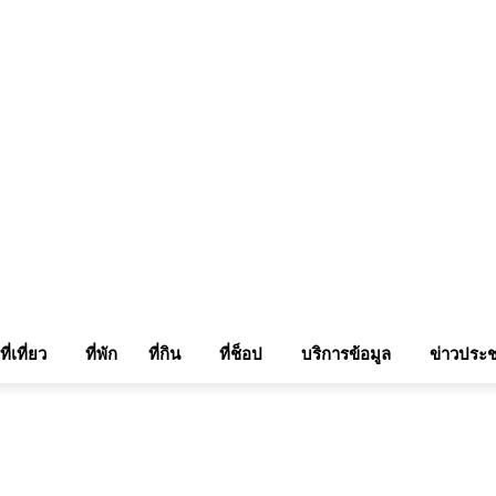
แรมในเชียงใหม่
แลกลิ้งท่องเที่ยว
รถเช่าเชียงใหม่
ติดต่อเรา
Sitemap
เข้าสู่ระบบ/เข
ที่เที่ยว
ที่พัก
ที่กิน
ที่ช็อป
บริการข้อมูล
ข่าวประช